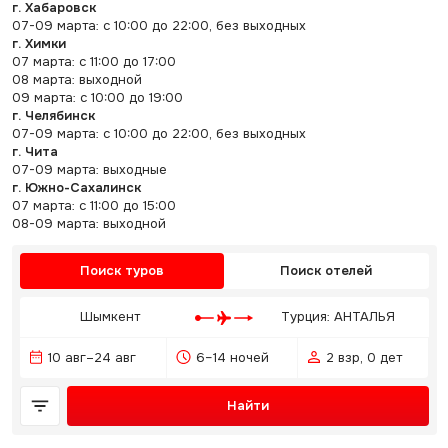
г. Хабаровск
07-09 марта: с 10:00 до 22:00, без выходных
г. Химки
07 марта: с 11:00 до 17:00
08 марта: выходной
09 марта: с 10:00 до 19:00
г. Челябинск
07-09 марта: с 10:00 до 22:00, без выходных
г. Чита
07-09 марта: выходные
г. Южно-Сахалинск
07 марта: с 11:00 до 15:00
08-09 марта: выходной
Поиск туров
Поиск отелей
Шымкент
Турция: АНТАЛЬЯ
10 авг–24 авг
6–14 ночей
2 взр, 0 дет
Найти