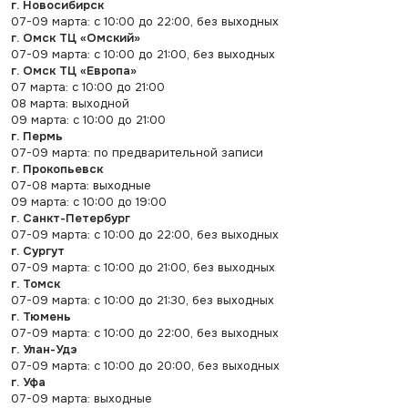
г. Новосибирск
07-09 марта: с 10:00 до 22:00, без выходных
г. Омск ТЦ «Омский»
07-09 марта: с 10:00 до 21:00, без выходных
г. Омск ТЦ «Европа»
07 марта: с 10:00 до 21:00
08 марта: выходной
09 марта: с 10:00 до 21:00
г. Пермь
07-09 марта: по предварительной записи
г. Прокопьевск
07-08 марта: выходные
09 марта: с 10:00 до 19:00
г. Санкт-Петербург
07-09 марта: с 10:00 до 22:00, без выходных
г. Сургут
07-09 марта: с 10:00 до 21:00, без выходных
г. Томск
07-09 марта: с 10:00 до 21:30, без выходных
г. Тюмень
07-09 марта: с 10:00 до 22:00, без выходных
г. Улан-Удэ
07-09 марта: с 10:00 до 20:00, без выходных
г. Уфа
07-09 марта: выходные