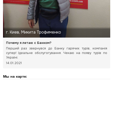
г. Киев, Микита Трофименко
Почему я летаю с Банком?
Перший раз звернувся до Банку гарячих турів, компанія
супер! Ідеальне обслугогування. Чекаю на появу турів по
Україні.
14.01.2021
Мы на карте: