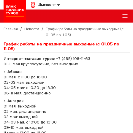
Шымкент
Главная
/
Новости
/
График работы на праздничные выходные (с
01.05 по 11.05)
График работы на праздничные выходные (с 01.05 по
11.05)
Интернет-магазин туров:
+7 (495) 108-11-63
01-11 мая круглосуточно, без выходных
г. Абакан
01 мая: с 11:00 до 16:00
02-03 мая: выходной
04-05 мая: с 10:30 до 18:30
06-11 мая: дистанционно
г. Ангарск
01 мая: выходной
02 мая: дистанционно
03 мая: выходной
04-08 мая: с 10:00 до 19:00
09-10 мая: выходной
11 мая: с 12:00 до 16:00