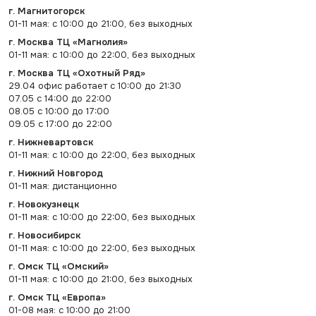
г. Магнитогорск
01-11 мая: с 10:00 до 21:00, без выходных
г. Москва ТЦ «Магнолия»
01-11 мая: с 10:00 до 22:00, без выходных
г. Москва ТЦ «Охотный Ряд»
29.04 офис работает с 10:00 до 21:30
07.05 с 14:00 до 22:00
08.05 с 10:00 до 17:00
09.05 с 17:00 до 22:00
г. Нижневартовск
01-11 мая: с 10:00 до 22:00, без выходных
г. Нижний Новгород
01-11 мая: дистанционно
г. Новокузнецк
01-11 мая: с 10:00 до 22:00, без выходных
г. Новосибирск
01-11 мая: с 10:00 до 22:00, без выходных
г. Омск ТЦ «Омский»
01-11 мая: с 10:00 до 21:00, без выходных
г. Омск ТЦ «Европа»
01-08 мая: с 10:00 до 21:00