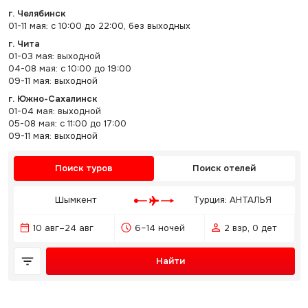
г. Челябинск
01-11 мая: с 10:00 до 22:00, без выходных
г. Чита
01-03 мая: выходной
04-08 мая: с 10:00 до 19:00
09-11 мая: выходной
г. Южно-Сахалинск
01-04 мая: выходной
05-08 мая: с 11:00 до 17:00
09-11 мая: выходной
Поиск туров
Поиск отелей
Шымкент
Турция: АНТАЛЬЯ
10 авг–24 авг
6–14 ночей
2 взр, 0 дет
Найти